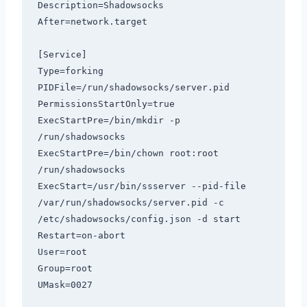
Description
=
Shadowsocks
After
=
network
.
target

[
Service
]
Type
=
PIDFile
=
/run/
shadowsocks
/
server
.
PermissionsStartOnly
=
true
ExecStartPre
=
/bin/
mkdir 
-
p 
/
run
/
ExecStartPre
=
/bin/
chown root
:
root 
/
run
/
ExecStart
=
/usr/
bin
/
ssserver 
--
pid
-
file 
/
var
/
run
/
shadowsocks
/
server
.
pid 
-
c 
/
etc
/
shadowsocks
/
config
.
json 
-
Restart
=
on
-
User
=
Group
=
UMask
=
0027