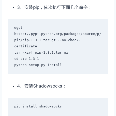
3、安装pip，依次执行下面几个命令：
wget 
https
:
//pypi.python.org/packages/source/p/
pip/pip-1.3.1.tar.gz --no-check-
certificate
tar 
-
xzvf pip
-
1.3
.
1.tar
.
gz

cd pip
-
1.3
.
1
python setup
.
py install
4、安装Shadowsocks：
pip install shadowsocks