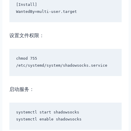
[
Install
]
WantedBy
=
multi
-
user
.
target
设置文件权限：
chmod 
755
/
etc
/
systemd
/
system
/
shadowsocks
.
service
启动服务：
systemctl start shadowsocks

systemctl enable shadowsocks