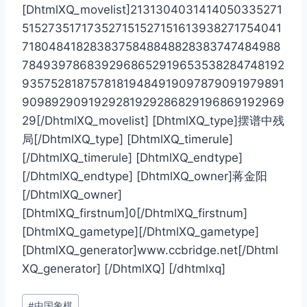
[DhtmlXQ_movelist]2131304031414050335271
515273517173527151527151613938271754041
7180484182838375848848828383747484988
7849397868392968652919653538284748192
93575281875781819484919097879091979891
9098929091929281929286829196869192969
29[/DhtmlXQ_movelist] [DhtmlXQ_type]摆谱中残
局[/DhtmlXQ_type] [DhtmlXQ_timerule]
[/DhtmlXQ_timerule] [DhtmlXQ_endtype]
[/DhtmlXQ_endtype] [DhtmlXQ_owner]蒋金阳
[/DhtmlXQ_owner]
[DhtmlXQ_firstnum]0[/DhtmlXQ_firstnum]
[DhtmlXQ_gametype][/DhtmlXQ_gametype]
[DhtmlXQ_generator]www.ccbridge.net[/Dhtml
XQ_generator] [/DhtmlXQ] [/dhtmlxq]
文
#
中国象棋