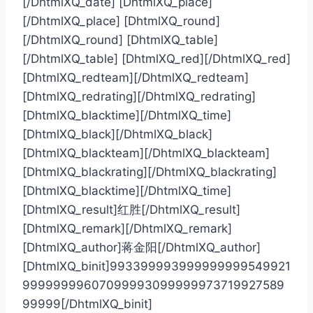
[/DhtmlXQ_date] [DhtmlXQ_place]
[/DhtmlXQ_place] [DhtmlXQ_round]
[/DhtmlXQ_round] [DhtmlXQ_table]
[/DhtmlXQ_table] [DhtmlXQ_red][/DhtmlXQ_red]
[DhtmlXQ_redteam][/DhtmlXQ_redteam]
[DhtmlXQ_redrating][/DhtmlXQ_redrating]
[DhtmlXQ_blacktime][/DhtmlXQ_time]
[DhtmlXQ_black][/DhtmlXQ_black]
[DhtmlXQ_blackteam][/DhtmlXQ_blackteam]
[DhtmlXQ_blackrating][/DhtmlXQ_blackrating]
[DhtmlXQ_blacktime][/DhtmlXQ_time]
[DhtmlXQ_result]红胜[/DhtmlXQ_result]
[DhtmlXQ_remark][/DhtmlXQ_remark]
[DhtmlXQ_author]蒋金阳[/DhtmlXQ_author]
[DhtmlXQ_binit]993399993999999999549921
99999999607099993099999973719927589
99999[/DhtmlXQ_binit]