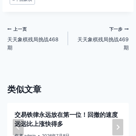
章
标
签：
文
上一页
下一步
天天象棋残局挑战468
天天象棋残局挑战469
章
期
期
导
航
类似文章
交易铁律永远放在第一位！回撤的速度
远远比上涨快得多
作者
admin
2026年7月8日