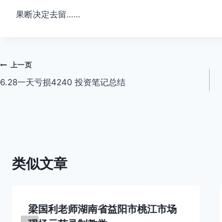
果断决定去留……
文
上一页
6.28一天亏损4240 投资笔记总结
章
导
航
类似文章
梁国利老师湖南省益阳市桃江市场