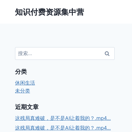
跳
知识付费资源集中营
到
内
容
搜
索：
分类
休闲生活
未分类
近期文章
这残局真难破，是不是AI让着我的？.mp4…
这残局真难破，是不是AI让着我的？.mp4…