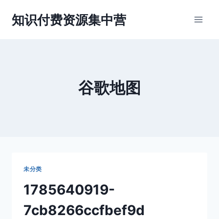
跳
知识付费资源集中营
到
内
容
谷歌地图
未分类
1785640919-
7cb8266ccfbef9d