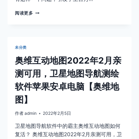
家
2023
阅读更多
年
奥
维
互
动
未分类
地
图
奥维互动地图2022年2月亲
还
有
测可用，卫星地图导航测绘
可
以
软件苹果安卓电脑【奥维地
正
常
图】
使
用
作者
admin
2022年2月5日
的
免
卫星地图导航软件中的霸主奥维互动地图如何
费
复活？ 奥维互动地图2022年2月亲测可用，卫
图