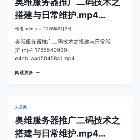
奥维服务器推广二码技术之
机
器
搭建与日常维护.mp4…
码
和
作者
admin
2026年8月2日
ID
教
奥维服务器推广二码技术之搭建与日常维
程.MP4
护.mp4 1785640939-
e4db1aad50458a1.mp4
奥
阅读更多
维
服
务
器
推
未分类
广
二
奥维服务器推广二码技术之
码
技
搭建与日常维护.mp4…
术