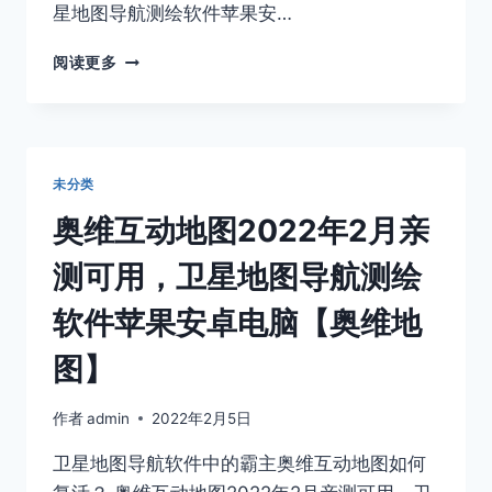
源
星地图导航测绘软件苹果安…
吗？
奥
阅读更多
维
互
动
地
图
未分类
2022
年
奥维互动地图2022年2月亲
2
月
测可用，卫星地图导航测绘
亲
测
软件苹果安卓电脑【奥维地
可
用，
图】
卫
星
作者
admin
2022年2月5日
地
图
卫星地图导航软件中的霸主奥维互动地图如何
导