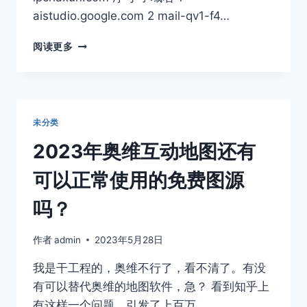
与
aistudio.google.com 2 mail-qv1-f4…
日
常
奥
维
阅读更多
维
护.MP4…
里
的
古
哥
未分类
图
源
2023年奥维互动地图还有
这
几
可以正常使用的免费图源
天
失
吗？
效
了，
作者
admin
2023年5月28日
怎
么
我是干工程的，奥维不行了，看不清了。有没
修
有可以替代奥维的地图软件，急？ 看到知乎上
复？
独
有这样一个问题，引发了上百万…