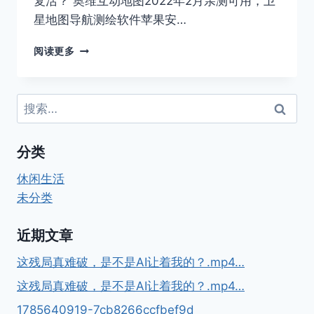
复活？ 奥维互动地图2022年2月亲测可用，卫
航
测
星地图导航测绘软件苹果安…
绘
软
奥
阅读更多
件
维
苹
互
果
动
搜
安
地
索：
卓
图
电
2022
分类
脑
年
【奥
2
休闲生活
维
月
地
亲
未分类
图】
测
可
近期文章
用，
卫
这残局真难破，是不是AI让着我的？.mp4…
星
地
这残局真难破，是不是AI让着我的？.mp4…
图
1785640919-7cb8266ccfbef9d
导