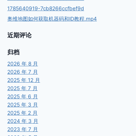
航
1785640919-7cb8266ccfbef9d
测
奥维地图如何获取机器码和ID教程.mp4
绘
软
件
近期评论
苹
果
安
归档
卓
2026 年 8 月
电
脑
2026 年 7 月
【奥
2025 年 12 月
维
2025 年 7 月
地
图】
2025 年 6 月
2025 年 3 月
2025 年 2 月
2024 年 3 月
2023 年 7 月