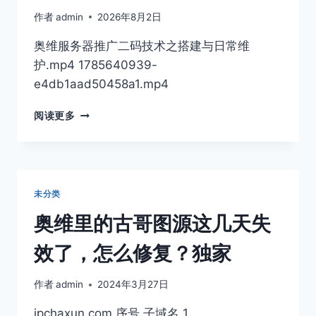
之
作者
admin
2026年8月2日
搭
建
奥维服务器推广二码技术之搭建与日常维
与
护.mp4 1785640939-
日
常
e4db1aad50458a1.mp4
维
护.MP4…
奥
阅读更多
维
服
务
器
推
未分类
广
二
奥维里的古哥图源这几天失
码
技
效了，怎么修复？独家
术
之
作者
admin
2024年3月27日
搭
建
ipchaxun.com 序号 子域名 1