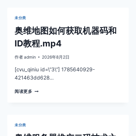
图
如
何
未分类
获
取
奥维地图如何获取机器码和
机
器
ID教程.mp4
码
和
作者
admin
2026年8月2日
ID
教
[cvu_qiniu id=\”3\”] 1785640929-
程.MP4
421463dd628…
奥
阅读更多
维
地
图
如
何
未分类
获
取