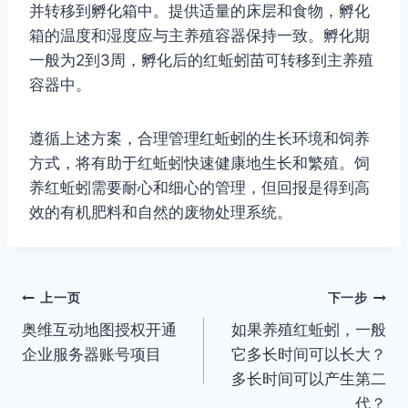
并转移到孵化箱中。提供适量的床层和食物，孵化
箱的温度和湿度应与主养殖容器保持一致。孵化期
一般为2到3周，孵化后的红蚯蚓苗可转移到主养殖
容器中。
遵循上述方案，合理管理红蚯蚓的生长环境和饲养
方式，将有助于红蚯蚓快速健康地生长和繁殖。饲
养红蚯蚓需要耐心和细心的管理，但回报是得到高
效的有机肥料和自然的废物处理系统。
文
上一页
下一步
奥维互动地图授权开通
如果养殖红蚯蚓，一般
章
企业服务器账号项目
它多长时间可以长大？
导
多长时间可以产生第二
代？