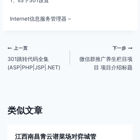
1、IIS下301设置
Internet信息服务管理器 –
文
上一页
下一步
301跳转代码全集
微信群推广养生栏目项
章
(ASP|PHP|JSP|.NET)
目 项目介绍标题
导
航
类似文章
江西南昌青云谱菜场对弈城管