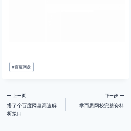
文
#
百度网盘
章
标
签：
文
上一页
下一步
搭了个百度网盘高速解
学而思网校完整资料
章
析接口
导