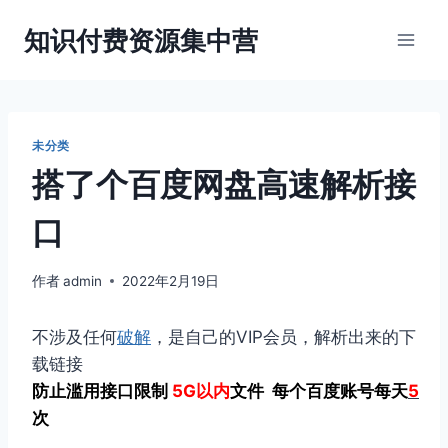
跳
知识付费资源集中营
到
内
容
未分类
搭了个百度网盘高速解析接
口
作者
admin
2022年2月19日
不涉及任何
破解
，是自己的VIP会员，解析出来的下
载链接
防止滥用接口限制
5G以内
文件 每个百度账号每天
5
次