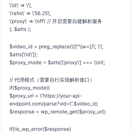
\’id\’ => \’\’,
\’ratio\’ => \’56.25\’,
\’proxy\’ => \’off\’ // 开启需要自建解析服务
), $atts );
$video_id = preg_replace(\’/[^\\w=]/\’, \’\’,
$atts[\’id\’]);
$proxy_mode = $atts[\’proxy\’] === \’on\’;
// 代理模式（需要自行实现解析接口）
if($proxy_mode){
$proxy_url = \”https://your-api-
endpoint.com/parse?vid=\”.$video_id;
$response = wp_remote_get($proxy_url);
if(!is_wp_error($response)