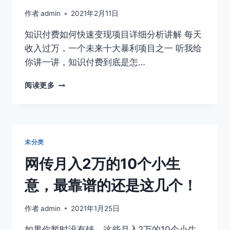
作者
admin
2021年2月11日
知识付费如何快速变现项目详细分析讲解 每天
收入过万，一个未来十大暴利项目之一 听我给
你讲一讲，知识付费到底是怎…
知
阅读更多
识
付
费
如
何
未分类
快
速
网传月入2万的10个小生
变
现
意，最靠谱的还是这几个！
项
目
作者
admin
2021年1月25日
详
细
如果你暂时没有钱，这些月入2万的10个小生