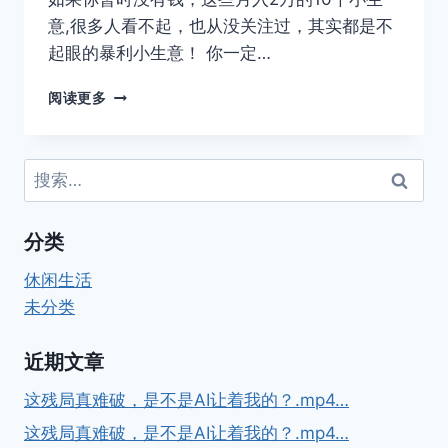
分
意,很多人看不起，也从没关注过，其实都是不
析
讲
起眼的暴利小生意！ 你一定…
解
网
阅读更多
传
月
入
搜
2
索：
万
的
分类
10
个
休闲生活
小
生
未分类
意，
最
近期文章
靠
谱
这残局真难破，是不是AI让着我的？.mp4…
的
还
这残局真难破，是不是AI让着我的？.mp4…