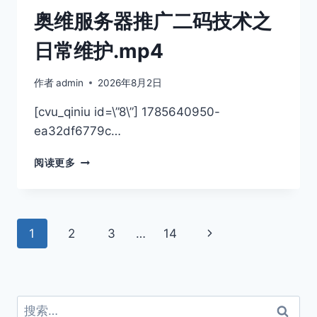
二
奥维服务器推广二码技术之
码
技
日常维护.mp4
术
之
作者
admin
2026年8月2日
日
常
[cvu_qiniu id=\”8\”] 1785640950-
维
ea32df6779c…
护.MP4
奥
阅读更多
维
服
务
器
页
下
1
2
3
…
14
推
广
面
一
二
码
页
导
技
搜
术