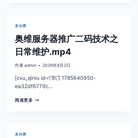
服
务
器
推
未分类
广
二
奥维服务器推广二码技术之
码
技
日常维护.mp4
术
之
作者
admin
2026年8月2日
搭
建
[cvu_qiniu id=\”8\”] 1785640950-
与
ea32df6779c…
日
常
奥
维
阅读更多
维
护.MP4…
服
务
器
推
未分类
广