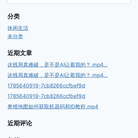
航
索：
之
日
分类
常
维
休闲生活
护.MP4
未分类
近期文章
这残局真难破，是不是AI让着我的？.mp4…
这残局真难破，是不是AI让着我的？.mp4…
1785640919-7cb8266ccfbef9d
1785640919-7cb8266ccfbef9d
奥维地图如何获取机器码和ID教程.mp4
近期评论