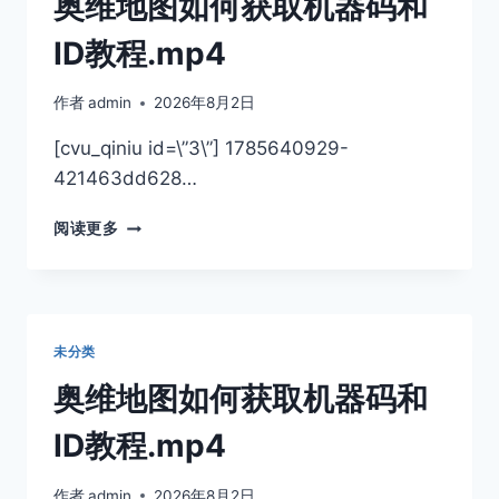
奥维地图如何获取机器码和
ID教程.mp4
作者
admin
2026年8月2日
[cvu_qiniu id=\”3\”] 1785640929-
421463dd628…
奥
阅读更多
维
地
图
如
何
未分类
获
取
奥维地图如何获取机器码和
机
器
ID教程.mp4
码
和
作者
admin
2026年8月2日