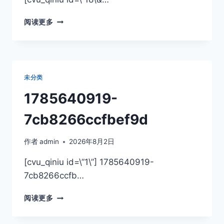
这
阅读更多
残
局
真
难
破，
未分类
是
不
1785640919-
是
AI
7cb8266ccfbef9d
让
着
作者
admin
2026年8月2日
我
的？.MP4…
[cvu_qiniu id=\”1\”] 1785640919-
7cb8266ccfb…
1785640919-
阅读更多
7CB8266CCFBEF9D