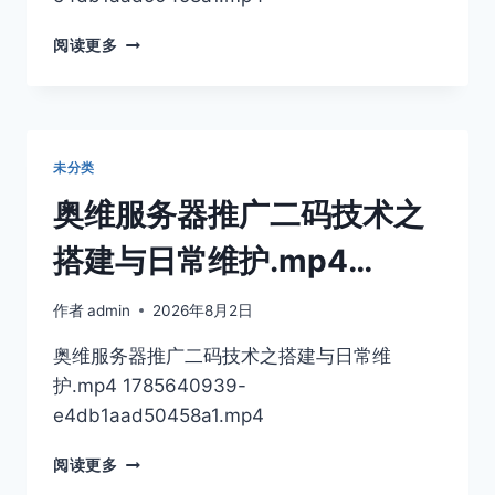
奥
阅读更多
维
服
务
器
推
未分类
广
二
奥维服务器推广二码技术之
码
技
搭建与日常维护.mp4…
术
之
作者
admin
2026年8月2日
搭
建
奥维服务器推广二码技术之搭建与日常维
与
护.mp4 1785640939-
日
常
e4db1aad50458a1.mp4
维
护.MP4…
奥
阅读更多
维