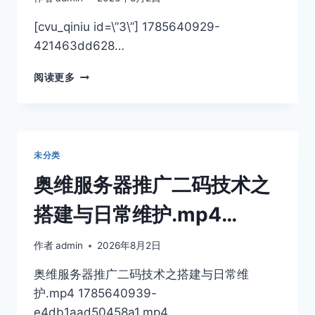
ID
教
[cvu_qiniu id=\”3\”] 1785640929-
程.MP4
421463dd628…
奥
阅读更多
维
地
图
如
何
未分类
获
取
奥维服务器推广二码技术之
机
器
搭建与日常维护.mp4…
码
和
作者
admin
2026年8月2日
ID
教
奥维服务器推广二码技术之搭建与日常维
程.MP4
护.mp4 1785640939-
e4db1aad50458a1.mp4